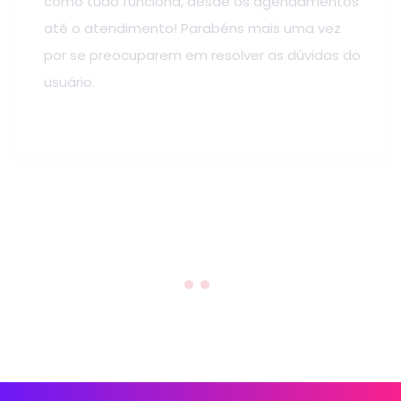
como tudo funciona, desde os agendamentos
até o atendimento! Parabéns mais uma vez
por se preocuparem em resolver as dúvidas do
usuário.